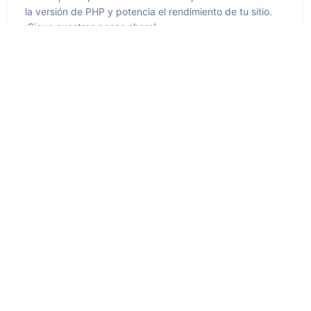
la versión de PHP y potencia el rendimiento de tu sitio.
¡Sigue nuestros pasos ahora!
Leer más
Administradores web
Manejo de errores utilizando PHP: Un enfoque