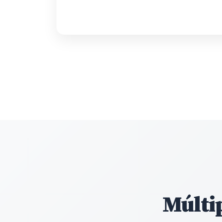
Múlti