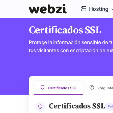
Hosting
Certificados SSL
Protege la información sensible de tu
tus visitantes con encriptación de e
Certificados SSL
Pregunta
Certificados SSL
Val