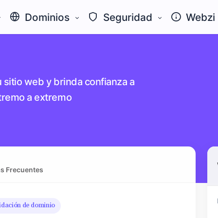
Dominios
Seguridad
Webz
 sitio web y brinda confianza a
xtremo a extremo
s Frecuentes
idación de dominio